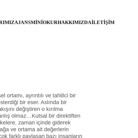
RIMIZ
AJANS
MİNİOKUR
HAKKIMIZDA
İLETİŞİM
 ortamı, ayrıntılı ve tahlilci bir 
erdiği bir eser. Aslında bir 
akışını değiştiren o kırılma 
lış olmaz…Kutsal bir direktiften 
ilkelere, zaman içinde giderek 
ğa ve ortama ait değerlerin 
ok farklı paylaşan bazı insanların 