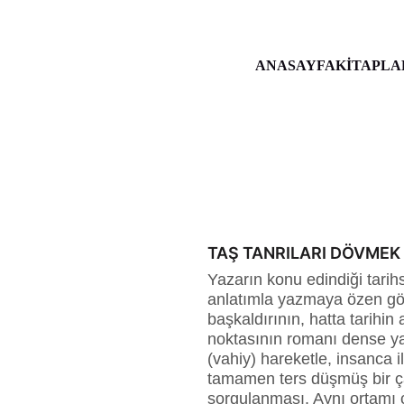
ANASAYFA
KİTAPLA
TAŞ TANRILARI DÖVMEK
Yazarın konu edindiği tarihsel
anlatımla yazmaya özen göst
başkaldırının, hatta tarihin 
noktasının romanı dense yan
(vahiy) hareketle, insanca 
tamamen ters düşmüş bir ça
sorgulanması. Aynı ortamı ç