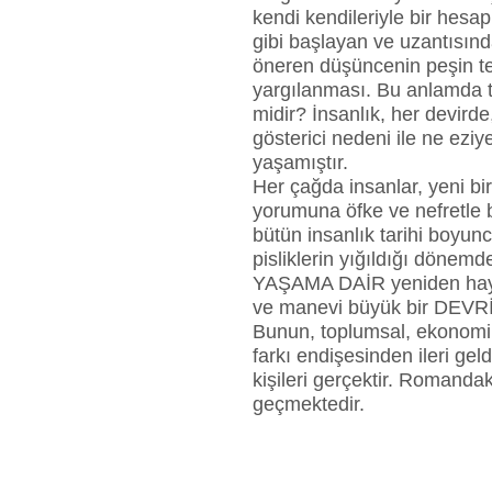
kendi kendileriyle bir hesap
gibi başlayan ve uzantısın
öneren düşüncenin peşin teh
yargılanması. Bu anlamda t
midir? İnsanlık, her devirde, 
gösterici nedeni ile ne eziy
yaşamıştır.
Her çağda insanlar, yeni bi
yorumuna öfke ve nefretle 
bütün insanlık tarihi boyun
pisliklerin yığıldığı dönem
YAŞAMA DAİR yeniden haya
ve manevi büyük bir DEVRİM
Bunun, toplumsal, ekonomik,
farkı endişesinden ileri gel
kişileri gerçektir. Romandak
geçmektedir.