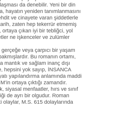
laşması da denebilir. Yeni bir din 
da, hayatın yeniden tanımlanmasını 
dit ve cinayete varan şiddetlerle 
arih, zaten hep tekerrür etmemiş 
ortaya çıkan iyi bir tebliğci, yol 
etler ne işkenceler ve zulümler 
r gerçeğe veya çarpıcı bir yaşam 
bakmışlardır. Bu romanın ortamı, 
ca mantık ve sağlam inanç dışı 
de, hepsini yok sayıp, İNSANCA 
tı yapılandırma anlamında maddi 
’in ortaya çıktığı zamandır.
 siyasal menfaatler, hırs ve sınıf 
diği de ayrı bir olgudur. Roman 
i olaylar, M.S. 615 dolaylarında 